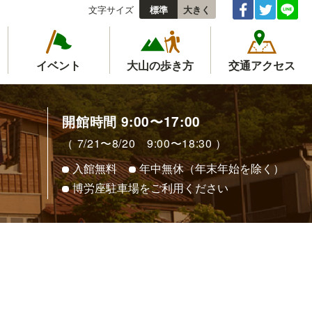
文字サイズ
標準
大きく
イベント
大山の歩き方
交通アクセス
開館時間 9:00〜17:00
（ 7/21〜8/20 9:00〜18:30 ）
入館無料
年中無休（年末年始を除く）
博労座駐車場をご利用ください