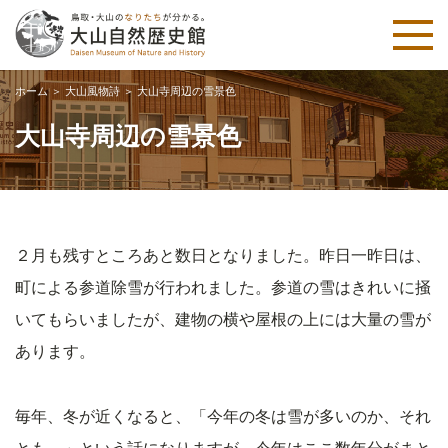
ホーム
＞
大山風物詩
＞
大山寺周辺の雪景色
大山寺周辺の雪景色
２月も残すところあと数日となりました。昨日一昨日は、
町による参道除雪が行われました。参道の雪はきれいに掻
いてもらいましたが、建物の横や屋根の上には大量の雪が
あります。
毎年、冬が近くなると、「今年の冬は雪が多いのか、それ
とも…」という話になりますが、今年はここ数年分がまと