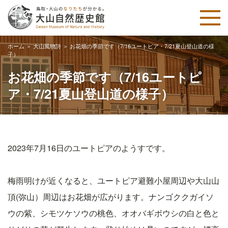
ホーム
＞
大山風物詩
＞
お花畑の季節です（7/16ユートピア・7/21夏山登山道の様
子）
お花畑の季節です（7/16ユートピ
ア・7/21夏山登山道の様子）
2023年7月16日のユートピアのようすです。
梅雨明けが近くなると、ユートピア避難小屋周辺や大山山
頂(弥山）周辺はお花畑が広がります。ナンゴククガイソ
ウの紫、シモツケソウの桃色、オオバギボウシの白と色と